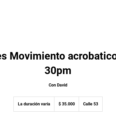
Inicio
Clases
Planes
Profesores
s Movimiento acrobatico
30pm
Con David
35.000
pesos
La duración varía
L
$ 35.000
Calle 53
colombianos
a