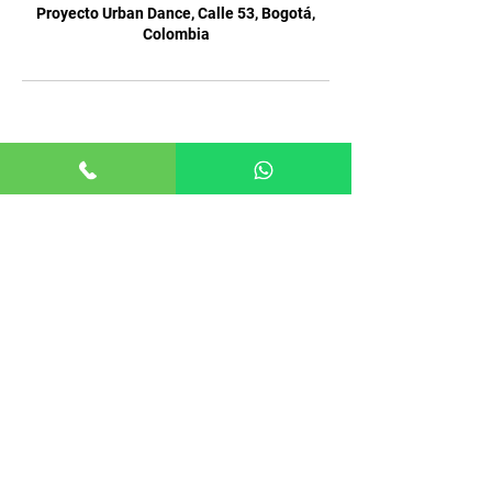
Proyecto Urban Dance, Calle 53, Bogotá,
Colombia
MENÚ
Inicio
Reservar Clases
Planes
Profesores
Preguntas Frecuentes
LINKS DE INTERÉS
Nuestro Instagram
Podcast de Danza
Academia de Salsa y Bachata