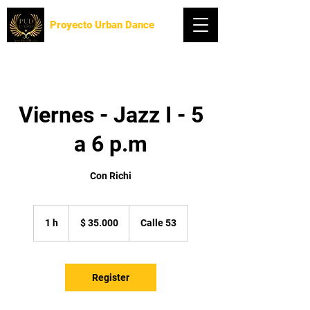
Proyecto Urban Dance
Viernes - Jazz I - 5
a 6 p.m
Con Richi
35.000
pesos
1 h
1
$ 35.000
Calle 53
colombianos
Register