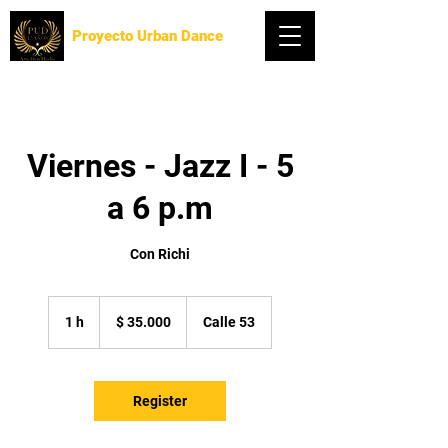
Proyecto Urban Dance
Viernes - Jazz I - 5
a 6 p.m
Con Richi
35.000
pesos
1 h
1
$ 35.000
Calle 53
colombianos
Register