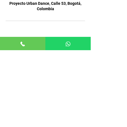
Proyecto Urban Dance, Calle 53, Bogotá,
Colombia
MENÚ
Inicio
Reservar Clases
Planes
Profesores
Preguntas Frecuentes
LINKS DE INTERÉS
Nuestro Instagram
Podcast de Danza
Academia de Salsa y Bachata